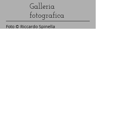
Galleria
fotografica
Foto © Riccardo Spinella
Video
Nessun video attualmente disponibile