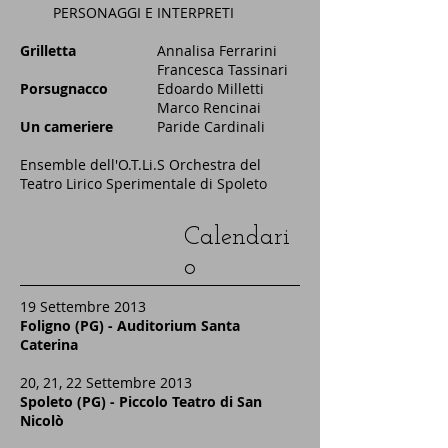
PERSONAGGI E
INTERPRETI
Grilletta
Annalisa Ferrarini
Francesca Tassinari
Porsugnacco
Edoardo Milletti
Marco Rencinai
Un cameriere
Paride Cardinali
Ensemble dell'O.T.Li.S Orchestra del
Teatro Lirico Sperimentale di Spoleto
Calendari
o
19 Settembre 2013
Foligno (PG) - Auditorium Santa
Caterina
20, 21, 22 Settembre 2013
Spoleto (PG) - Piccolo Teatro di San
Nicolò