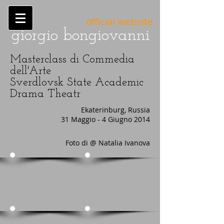
official website
giorgio bongiovanni
Masterclass di Commedia
dell'Arte
Sverdlovsk State Academic
Drama Theatr
Ekaterinburg, Russia
31 Maggio - 4 Giugno 2014
Foto di @ Natalia Ivanova