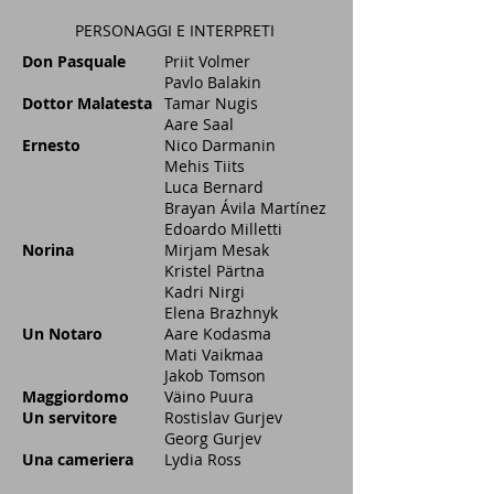
PERSONAGGI E INTERPRETI
Don Pasquale
Priit Volmer
Pavlo Balakin
Dottor Malatesta
Tamar Nugis
Aare Saal
Ernesto
Nico Darmanin
Mehis Tiits
Luca Bernard
Brayan Ávila Martínez
Edoardo Milletti
Norina
Mirjam Mesak
Kristel Pärtna
Kadri Nirgi
Elena Brazhnyk
Un Notaro
Aare Kodasma
Mati Vaikmaa
​Jakob Tomson
Maggiordomo
Väino Puura
Un servitore
Rostislav Gurjev
Georg Gurjev
Una cameriera
Lydia Ross