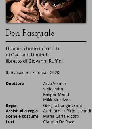
Don Pasquale
Dramma buffo in tre atti
di Gaetano Donizetti
libretto di Giovanni Ruffini
Rahvusooper Estonia - 2020
Direttore
Arvo Volmer
Vello Pähn
Kaspar Mänd
​Mikk Murdvee
Regia
Giorgio Bongiovanni
Assist. alla regia
Auri Jürna / Pirjo Levandi
Scene e costumi
Maria Carla Ricotti
Luci
Claudio De Pace