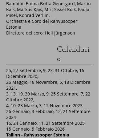
Bambini: Emma Britta Genergard, Martin
Kais, Markus Kais, Mirt Sissel Kolk, Paula
Piisel, Konrad Verliin.
Orchestra e Coro del Rahvusooper
Estonia
Direttore del coro: Heli Jürgenson
Calendari
o
25, 27 Settembre, 9, 23, 31 Ottobre, 16
Dicembre 2020,
26 Maggio, 18 Novembre, 5, 18 Dicembre
2021,
3, 13, 19, 30 Marzo, 9, 25 Settembre, 7, 22
Ottobre 2022,
4, 10, 23 Marzo, 3, 12 Novembre 2023
26 Gennaio, 3 Febbraio, 12, 21 Settembre
2024
16, 24 Gennaio, 11, 21 Settembre 2025
15 Gennaio, 5 Febbraio 2026
Tallinn - Rahvusooper Estonia